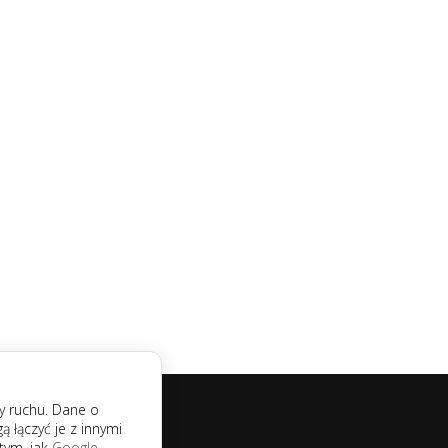
zy ruchu. Dane o
łączyć je z innymi
tym, jak
Google