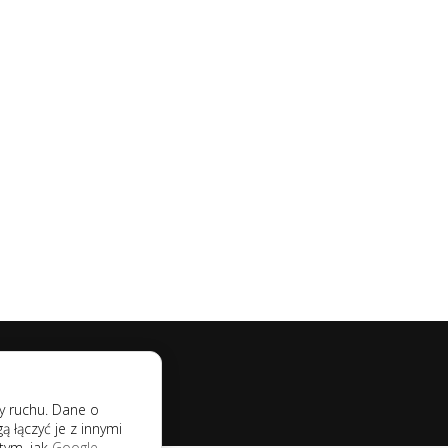
zy ruchu. Dane o
łączyć je z innymi
tym, jak
Google