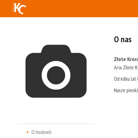
O nas
Złote Kros
Aria Złote R
Od kilku la
Nasze piesk
O hodowli