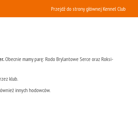
Przejdź do strony głównej Kennel Club
er.
Obecnie mamy parę: Rodo Brylantowe Serce oraz Roksi-
zez klub.
również innych hodowców.