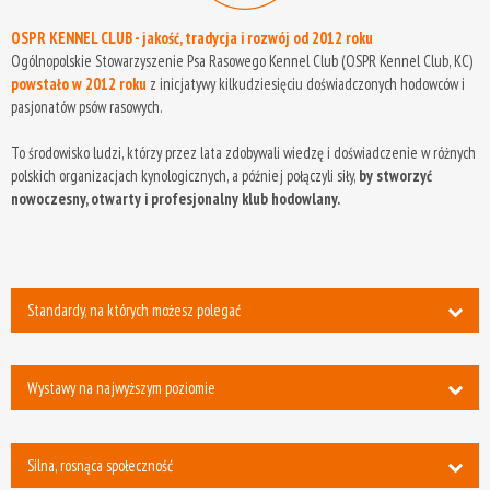
OSPR KENNEL CLUB - jakość, tradycja i rozwój od 2012 roku
Ogólnopolskie Stowarzyszenie Psa Rasowego Kennel Club (OSPR Kennel Club, KC)
powstało w 2012 roku
z inicjatywy kilkudziesięciu doświadczonych hodowców i
pasjonatów psów rasowych.
To środowisko ludzi, którzy przez lata zdobywali wiedzę i doświadczenie w różnych
polskich organizacjach kynologicznych, a później połączyli siły,
by stworzyć
nowoczesny, otwarty i profesjonalny klub hodowlany.
Standardy, na których możesz polegać
Wystawy na najwyższym poziomie
Silna, rosnąca społeczność