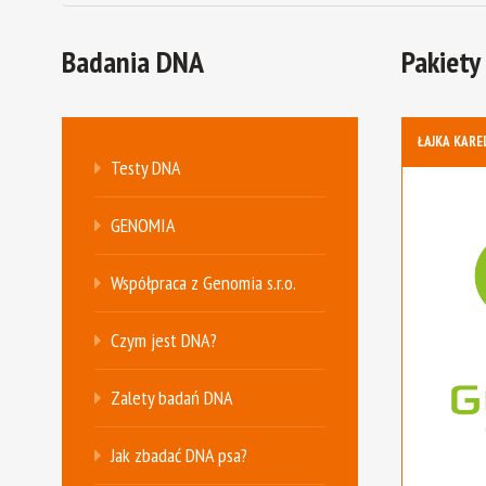
Badania DNA
Pakiety
ŁAJKA KARE
Testy DNA
GENOMIA
Współpraca z Genomia s.r.o.
Czym jest DNA?
Zalety badań DNA
Jak zbadać DNA psa?