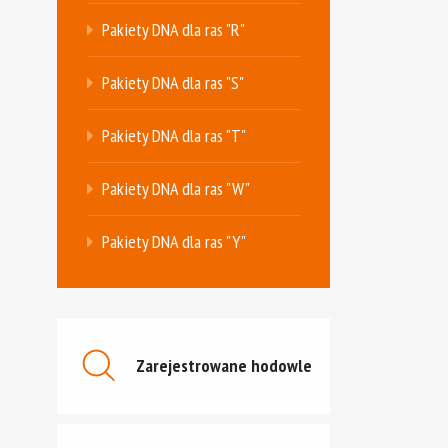
Pakiety DNA dla ras "R"
Pakiety DNA dla ras "S"
Pakiety DNA dla ras "T"
Pakiety DNA dla ras "W"
Pakiety DNA dla ras "Y"
Zarejestrowane hodowle