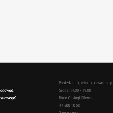
Poniedziałek, wtorek, czwartek, p
 rodowód?
Środa: 14.00 - 19.00
 rasowego?
Biuro Obsługi Klienta
42 300 10 80
Zapraszamy